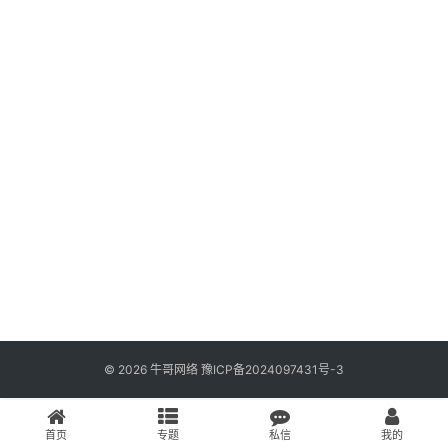
必
登录
注册
背
经
典
好
物
推
荐
© 2026 牛哥网络
豫ICP备2024097431号-3
首页
专题
私信
我的