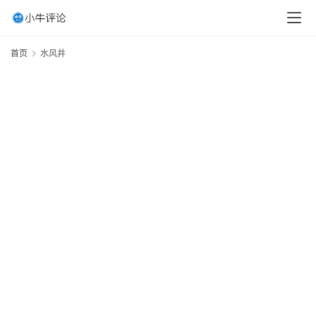
首页
水风井
20
首
年
页
月
日
周
易
基
础